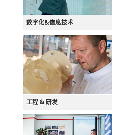
数字化&信息技术
工程 & 研发