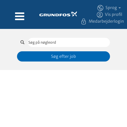
Sprog
Vis profil
Medarbejderlogin
Søg efter job