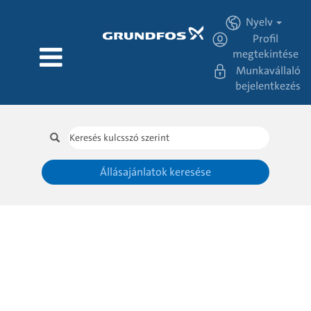
Nyelv
Profil
megtekintése
Munkavállaló
bejelentkezés
Állásajánlatok keresése