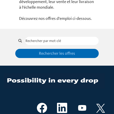
développement, leur vente et leur livraison
à l'échelle mondiale.
Découvrez nos offres d'emploi ci-dessous.
Rechercher les offres
S
S
S
S
’
’
’
’
o
o
o
o