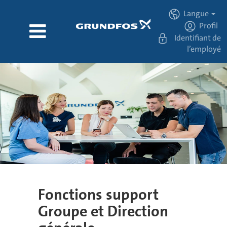
Langue
Profil
Identifiant de
l’employé
Corporate
Functions/fr
Fonctions support
Groupe et Direction